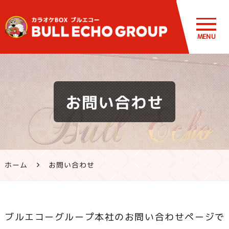
MENU
鹿児島・熊
お問い合わせ
本のカラオ
ケ ブルエコ
ー公式サイ
ホーム
お問い合わせ
ト | 霧島市・
姶良市・鹿
ブルエコーグループ本社のお問い合わせページで
屋市、八代