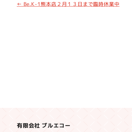
←
Be.K-1熊本店２月１３日まで臨時休業中
e
b
o
o
k
有限会社 ブルエコー