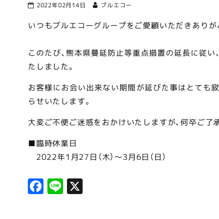
2022年02月14日
ブルエコー
いつもブルエコーグループをご愛顧いただきありが
このたび、熊本県蔓延防止等重点措置の延長に従い
たしました。
お客様にお会い出来ない期間が延びた事はとても寂
らせいたします。
大変ご不便ご迷惑をおかけいたしますが、何卒ご了
■臨時休業日
2022年1月27日（木）〜3月6日（日）
F
Li
X
a
n
c
e