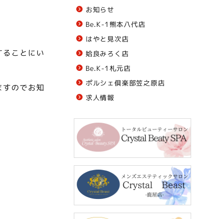
お知らせ
Be.K-1熊本八代店
はやと見次店
することにい
姶良みろく店
Be.K-1札元店
ポルシェ倶楽部笠之原店
ますのでお知
求人情報