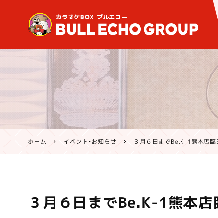
鹿児島・熊本のカラオケ ブ
ルエコー公式サイト | 霧島
市・姶良市・鹿屋市、八代市
で営業中
ホーム
イベント・お知らせ
３月６日までBe.K-1熊本店
３月６日までBe.K-1熊本