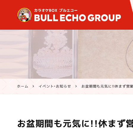
鹿児島・熊本のカラオケ ブ
ルエコー公式サイト | 霧島
市・姶良市・鹿屋市、八代市
で営業中
ホーム
イベント・お知らせ
お盆期間も元気に!!休まず営業
お盆期間も元気に!!休まず営