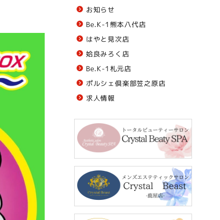
お知らせ
Be.K-1熊本八代店
はやと見次店
姶良みろく店
Be.K-1札元店
ポルシェ倶楽部笠之原店
求人情報