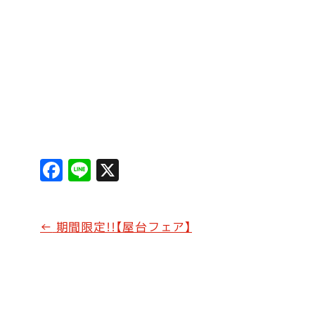
F
Li
X
a
n
c
e
←
期間限定!!【屋台フェア】
e
b
o
o