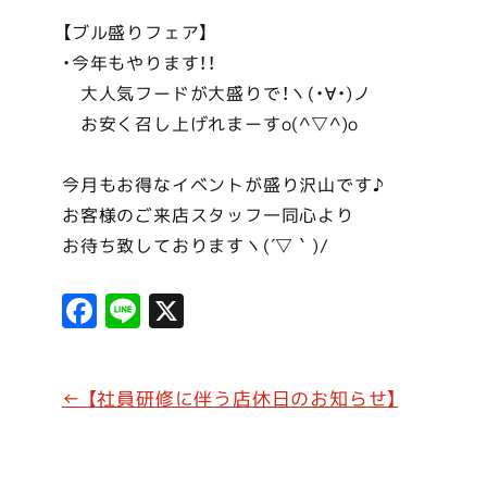
【ブル盛りフェア】
・今年もやります！！
大人気フードが大盛りで！ヽ(・∀・)ノ
お安く召し上げれまーすo(^▽^)o
今月もお得なイベントが盛り沢山です♪
お客様のご来店スタッフ一同心より
お待ち致しておりますヽ(´▽｀)/
F
Li
X
a
n
c
e
←
【社員研修に伴う店休日のお知らせ】
e
b
o