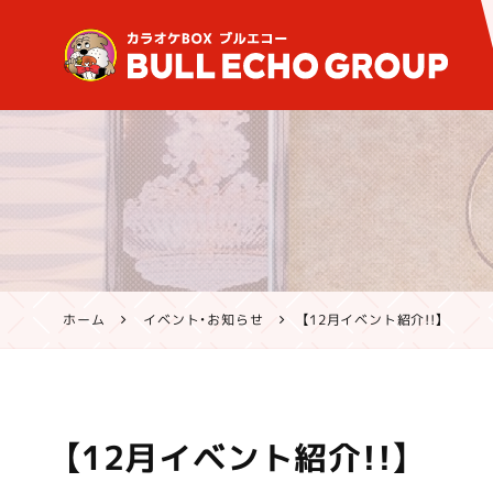
鹿児島・熊本のカラオケ ブ
ルエコー公式サイト | 霧島
市・姶良市・鹿屋市、八代市
で営業中
ホーム
イベント・お知らせ
【12月イベント紹介!!】
【12月イベント紹介!!】