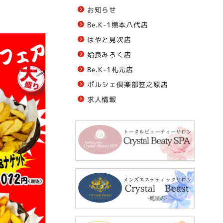
お知らせ
Be.K-1熊本八代店
はやと見次店
姶良みろく店
Be.K-1札元店
ポルシェ倶楽部笠之原店
求人情報