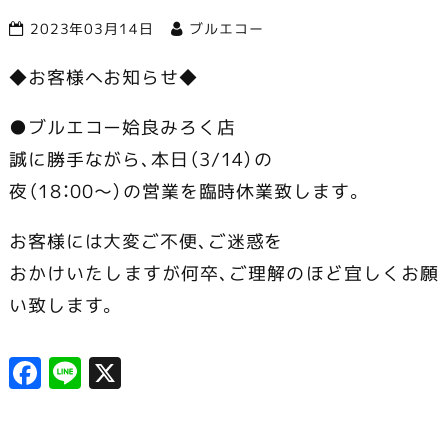
2023年03月14日
ブルエコー
市で営業中
◆お客様へお知らせ◆
●ブルエコー姶良みろく店
誠に勝手ながら､本日（3/14）の
夜（18：00～）の営業を臨時休業致します。
お客様には大変ご不便､ご迷惑を
おかけいたしますが何卒､ご理解のほど宜しくお願
い致します。
F
Li
X
a
n
c
e