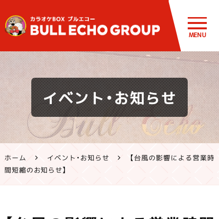
MENU
鹿児島・熊
イベント・お知らせ
本のカラオ
ケ ブルエコ
ー公式サイ
ホーム
イベント・お知らせ
【台風の影響による営業時
ト | 霧島市・
間短縮のお知らせ】
姶良市・鹿
屋市、八代