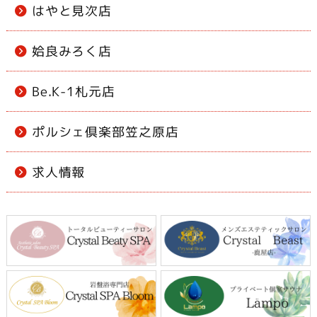
はやと見次店
姶良みろく店
Be.K-1札元店
ポルシェ倶楽部笠之原店
求人情報