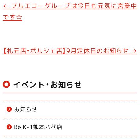
e
←
ブルエコーグループは今日も元気に営業中
b
です☆
o
o
k
【札元店・ポルシェ店】9月定休日のお知らせ
→
イベント・お知らせ
お知らせ
Be.K-1熊本八代店