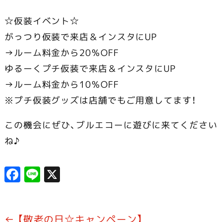
☆仮装イベント☆
がっつり仮装で来店＆インスタにUP
→ルーム料金から20％OFF
ゆるーくプチ仮装で来店＆インスタにUP
→ルーム料金から10％OFF
※プチ仮装グッズは店舗でもご用意してます！
この機会にぜひ、ブルエコーに遊びに来てください
ね♪
F
Li
X
a
n
c
e
e
←
【敬老の日☆キャンペーン】