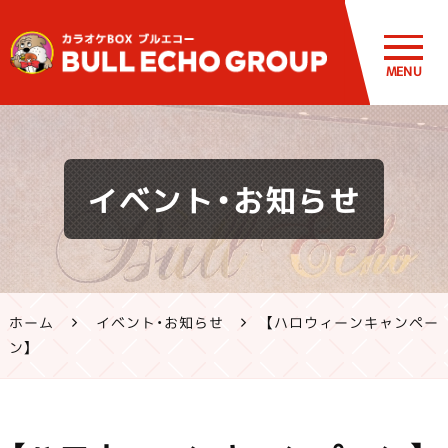
MENU
鹿児島・熊
イベント・お知らせ
本のカラオ
ケ ブルエコ
ー公式サイ
ホーム
イベント・お知らせ
【ハロウィーンキャンペー
ト | 霧島市・
ン】
姶良市・鹿
屋市、八代