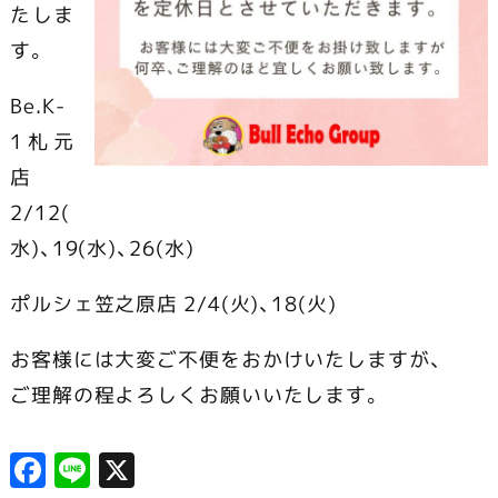
たしま
す。
Be.K-
1札元
店
2/12(
水)、19(水)、26(水)
ポルシェ笠之原店 2/4(火)、18(火)
お客様には大変ご不便をおかけいたしますが、
ご理解の程よろしくお願いいたします。
F
Li
X