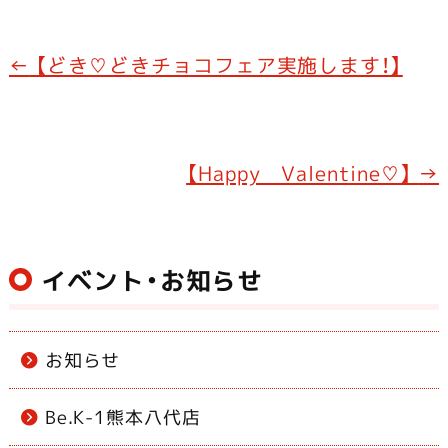
a
n
c
e
e
←
【どき♡どきチョコフェア実施します！】
b
o
o
【Happy Valentine♡】
→
k
イベント・お知らせ
お知らせ
Be.K-1熊本八代店