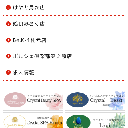
はやと見次店
姶良みろく店
Be.K-1札元店
ポルシェ倶楽部笠之原店
求人情報