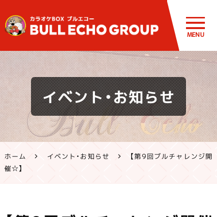
MENU
鹿児島・熊
イベント・お知らせ
本のカラオ
ケ ブルエコ
ー公式サイ
ホーム
イベント・お知らせ
【第9回ブルチャレンジ開
ト | 霧島市・
催☆】
姶良市・鹿
屋市、八代