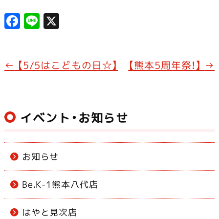
F
Li
X
a
n
c
e
e
←
【5/5はこどもの日☆】
【熊本5周年祭！】
→
b
o
o
イベント・お知らせ
k
お知らせ
Be.K-1熊本八代店
はやと見次店