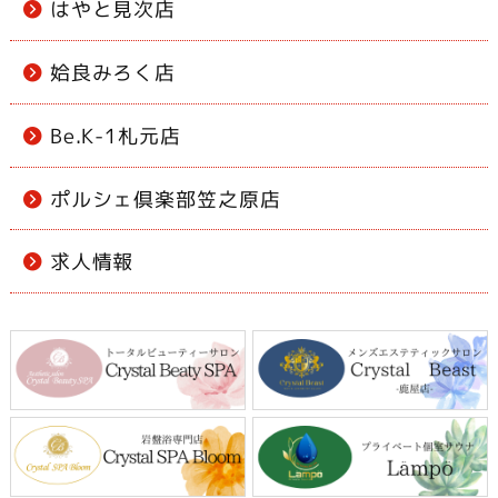
はやと見次店
姶良みろく店
Be.K-1札元店
ポルシェ倶楽部笠之原店
求人情報