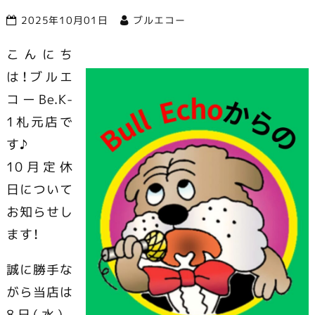
2025年10月01日
ブルエコー
市で営業中
こんにち
は！ブルエ
コーBe.K-
1札元店で
す♪
10月定休
日について
お知らせし
ます！
誠に勝手な
がら当店は
8日(水)、