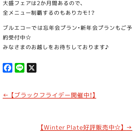
大盛フェアは2か月間あるので、
全メニュー制覇するのもありカモ！？
ブルエコーでは忘年会プラン・新年会プランもご予
約受付中☆
みなさまのお越しをお待ちしております♪
F
Li
X
a
n
c
e
e
←
【ブラックフライデー開催中！】
b
o
o
【Winter Plate好評販売中☆】
→