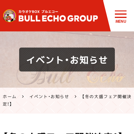
MENU
鹿児島・熊
イベント・お知らせ
本のカラオ
ケ ブルエコ
ー公式サイ
ホーム
イベント・お知らせ
【冬の大盛フェア開催決
ト | 霧島市・
定！】
姶良市・鹿
屋市、八代