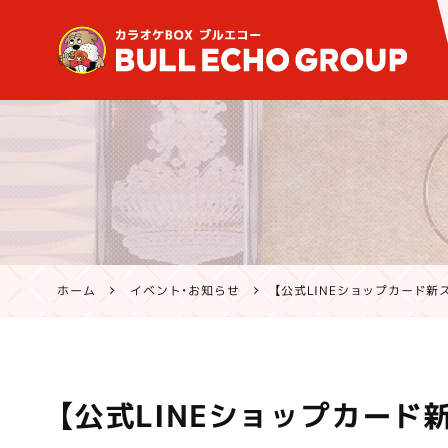
鹿児島・熊本のカラオケ ブ
ルエコー公式サイト | 霧島
市・姶良市・鹿屋市、八代市
で営業中
ホーム
イベント・お知らせ
【公式LINEショップカード新
【公式LINEショップカード