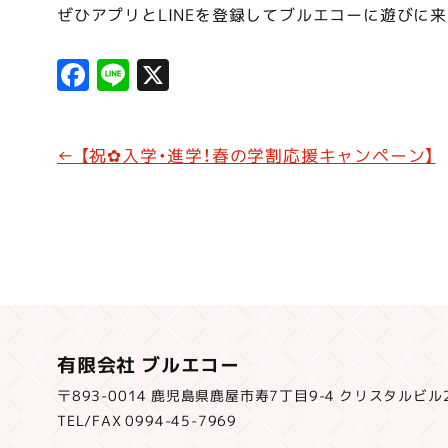
ぜひアプリとLINEを登録してブルエコーに遊びに来
F
Li
X
a
n
c
e
←
【祝✿入学・進学！春の学割応援キャンペーン】
e
b
o
o
k
有限会社 ブルエコー
〒893-0014 鹿児島県鹿屋市寿7丁目9-4 クリスタルビル
TEL/FAX 0994-45-7969