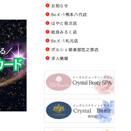
お知らせ
Be.K-1熊本八代店
はやと見次店
姶良みろく店
Be.K-1札元店
ポルシェ倶楽部笠之原店
求人情報