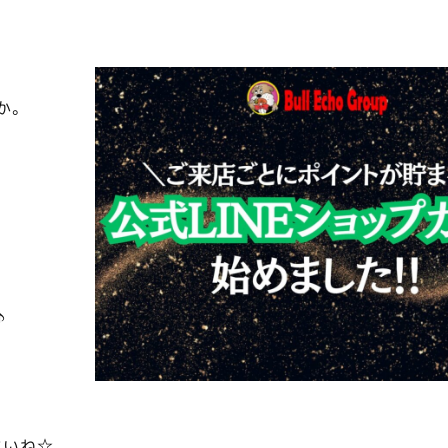
か。
♪
さいね☆