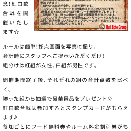
念！紅白歌
合戦を開
催いたし
ます☆
ルールは簡単！採点画面を写真に撮り、
会計時にスタッフへご提示いただくだけ！
組分けは紅組が女性、白組が男性です。
開催期間終了後、それぞれの組の合計点数を比べ
て、
勝った組から抽選で豪華景品をプレゼント♡
紅白歌合戦は参加するとスタンプカードがもらえ
ます♪
参加ごとにフード無料券やルーム料金割引券がも