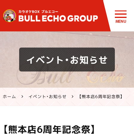
MENU
鹿児島・熊
イベント・お知らせ
本のカラオ
ケ ブルエコ
ー公式サイ
ホーム
イベント・お知らせ
【熊本店6周年記念祭】
ト | 霧島市・
姶良市・鹿
【熊本店6周年記念祭】
屋市、八代