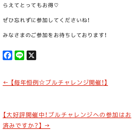
らえてとってもお得♡
ぜひ忘れずに参加してくださいね！
みなさまのご参加をお待ちしております！
F
Li
X
a
n
c
e
e
←
【毎年恒例☆ブルチャレンジ開催！】
b
o
o
【大好評開催中！ブルチャレンジへの参加はお
k
済みですか？】
→