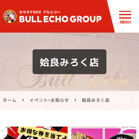
MENU
鹿児島・熊
姶良みろく店
本のカラオ
ケ ブルエコ
ー公式サイ
ホーム
イベント・お知らせ
姶良みろく店
ト | 霧島市・
姶良市・鹿
屋市、八代