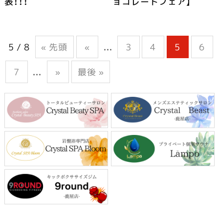
表！！！
ョコレートフェア】
5 / 8
« 先頭
«
...
3
4
5
6
7
...
»
最後 »