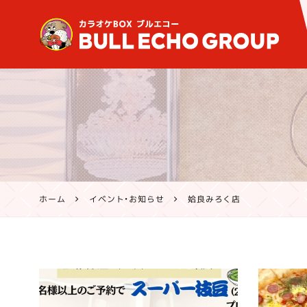
鹿児島・熊本のカラオケ ブ
ルエコー公式サイト | 霧島
市・姶良市・鹿屋市、八代市
で営業中
ホーム
イベント・お知らせ
姶良みろく店