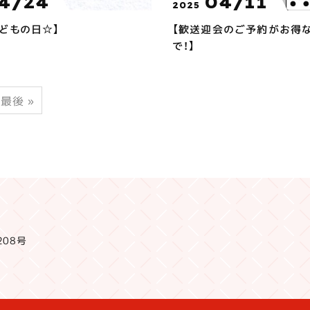
4/24
04/11
2025
こどもの日☆】
【歓送迎会のご予約がお得な
で！】
最後 »
208号