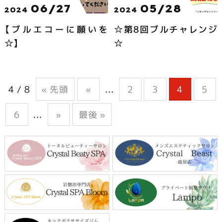
06/27
05/28
2024
2024
【ブルエコーに願いを
☆第8回ブルチャレンジ
☆】
☆
4 / 8
« 先頭
«
...
2
3
4
5
6
...
»
最後 »