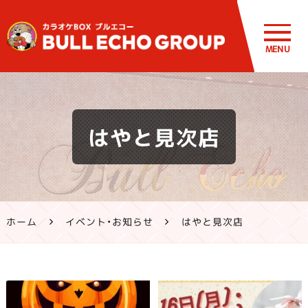
MENU
鹿児島・熊
はやと見次店
本のカラオ
ケ ブルエコ
ー公式サイ
ホーム
イベント・お知らせ
はやと見次店
ト | 霧島市・
姶良市・鹿
屋市、八代